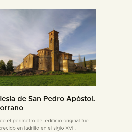
glesia de San Pedro Apóstol.
orrano
do el perímetro del edificio original fue
crecido en ladrillo en el siglo XVII.