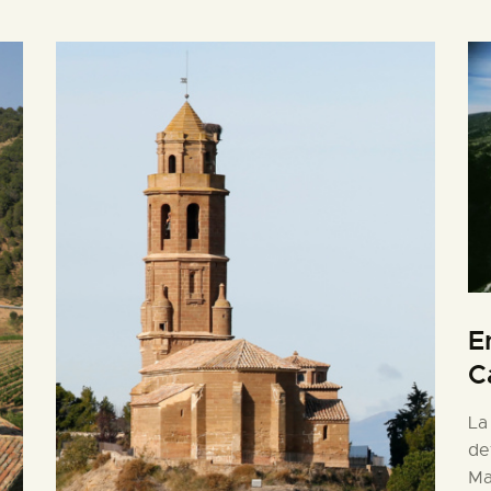
E
C
La
de
Ma