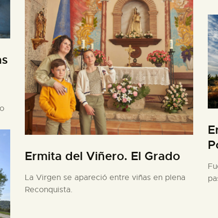
as
e
no
E
P
Ermita del Viñero. El Grado
Fu
La Virgen se apareció entre viñas en plena
pa
Reconquista.