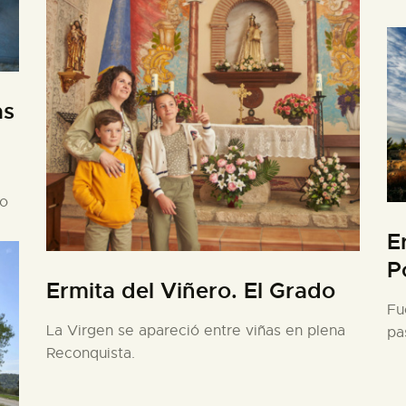
as
e
no
E
P
Ermita del Viñero. El Grado
Fu
La Virgen se apareció entre viñas en plena
pa
Reconquista.