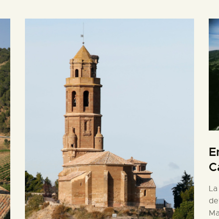
E
C
La
de
Ma