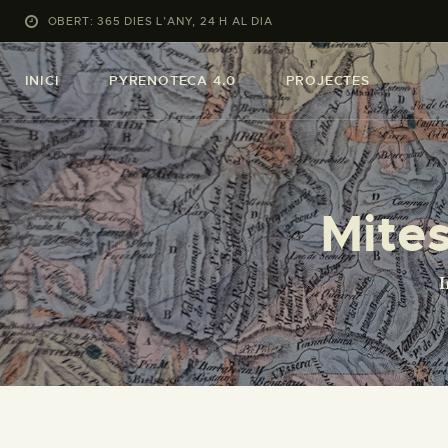
OBERT: 365 DIES L’ANY, 24 H AL DIA
INICI
PYRENOTECA 4.0
PROJECTES
Mites
I