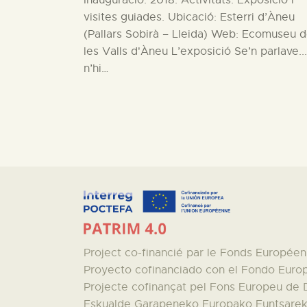
Inauguració: 2018. Activitats: Exposició i
visites guiades. Ubicació: Esterri d’Àneu
(Pallars Sobirà – Lleida) Web: Ecomuseu 
les Valls d'Àneu L’exposició Se’n parlave...
n’hi…
Project co-financié par le Fonds Europé
Proyecto cofinanciado con el Fondo Euro
Projecte cofinançat pel Fons Europeu de
Eskualde Garapeneko Europako Funtsareki