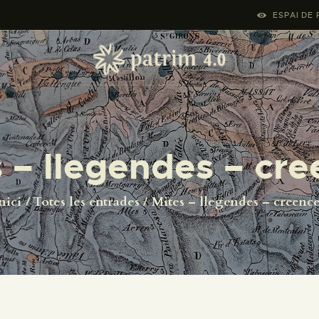
INICI
ESPAI DE 
PYRENOTECA 4.0
PROJECTES
LA XARXA
 – llegendes – cr
CONTACTE
nici
Totes les entrades
Mites – llegendes – creenc
PROJECTES