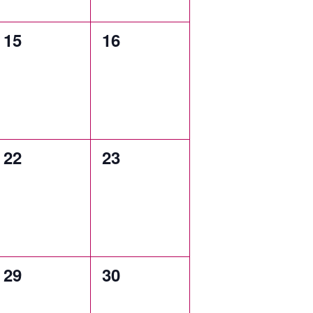
0
0
15
16
eventos,
eventos,
0
0
22
23
eventos,
eventos,
0
0
29
30
eventos,
eventos,