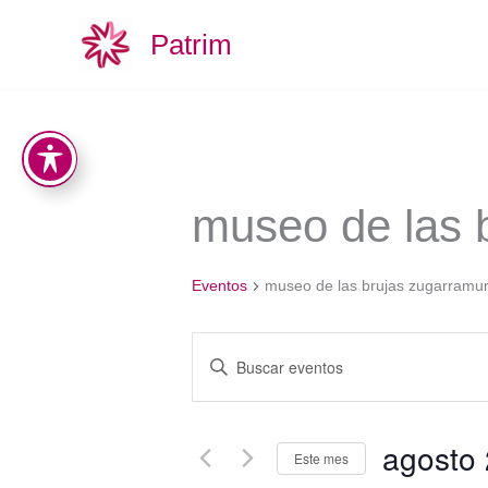
Ir
Patrim
al
contenido
LUNES
MARTES
museo de las 
Eventos
museo de las brujas zugarramur
Navegación
Introduce
de
la
palabra
búsqueda
clave.
y
Busca
agosto
Este mes
vistas
Eventos
de
para