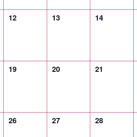
0
0
0
12
13
14
eventos,
eventos,
eventos,
0
0
0
19
20
21
eventos,
eventos,
eventos,
0
0
0
26
27
28
eventos,
eventos,
eventos,