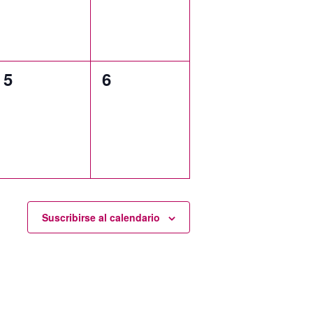
0
0
5
6
eventos,
eventos,
Suscribirse al calendario