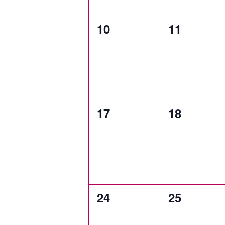
0
0
10
11
eventos,
eventos,
0
0
17
18
eventos,
eventos,
0
0
24
25
eventos,
eventos,