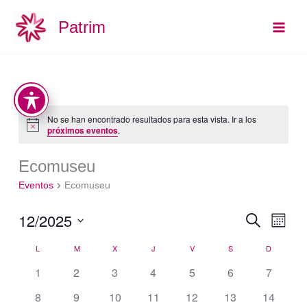
Ir
Main
Patrim
al
Men
contenido
LUNES
MARTES
MIÉRCOLES
JUEVES
VIERNES
SÁBADO
DOMING
No se han encontrado resultados para esta vista. Ir a los
Aviso
próximos eventos
.
Ecomuseu
Eventos
Ecomuseu
12/2025
Navegación
Buscar
Naveg
Mes
de
de
Seleccionar
L
M
X
J
V
S
D
Calendario
búsqueda
vistas
fecha.
de
y
de
0
0
0
0
0
0
0
1
2
3
4
5
6
7
Eventos
vistas
Event
eventos
eventos
eventos
eventos
eventos
eventos
eventos
0
0
0
0
0
0
0
8
9
10
11
12
13
14
de