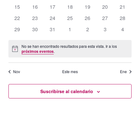
eventos
eventos
eventos
eventos
eventos
eventos
eventos
Eventos
0
0
0
0
0
0
0
15
16
17
18
19
20
21
eventos
eventos
eventos
eventos
eventos
eventos
eventos
0
0
0
0
0
0
0
22
23
24
25
26
27
28
eventos
eventos
eventos
eventos
eventos
eventos
eventos
0
0
0
0
0
0
0
29
30
31
1
2
3
4
eventos
eventos
eventos
eventos
eventos
eventos
eventos
No se han encontrado resultados para esta vista. Ir a los
Aviso
próximos eventos
.
Nov
Este mes
Ene
Suscribirse al calendario