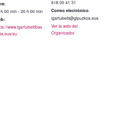
618 00 41 31
ra:
Correo electrónico
 h 00 min - 20 h 00 min
igartubeiti@gipuzkoa.eus
b:
Ver la web del
tps://www.igartubeitibas
Organizador
ria.eus/eu