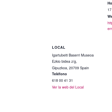
Ho
17
We
ht
er
LOCAL
Igartubeiti Baserri Museoa
Ezkio bidea z/g,
Gipuzkoa
,
20709
Spain
Teléfono
618 00 41 31
Ver la web del Local