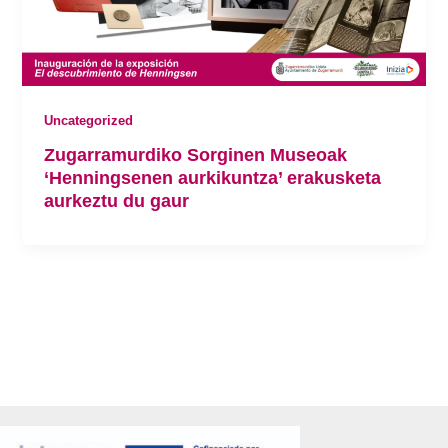
Uncategorized
Zugarramurdiko Sorginen Museoak
‘Henningsenen aurkikuntza’ erakusketa
aurkeztu du gaur