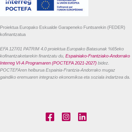
Proiektua Europako Eskualde Garapeneko Funtsarekin (FEDER)
kofinantzatua
EFA 127/01 PATRIM 4.0 proiektua Europako Batasunak %65eko
kofinantzaketarekin finantzatu du,
Espainiako-Frantziako-Andorrako
Interreg VI-A Programaren (POCTEFA 2021-2027)
bidez.
POCTEFAren helburua Espainia-Frantzia-Andorrako mugaz
gaindiko eremuaren integrazio ekonomikoa eta soziala indartzea da.