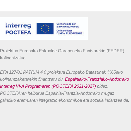
Proiektua Europako Eskualde Garapeneko Funtsarekin (FEDER)
kofinantzatua
EFA 127/01 PATRIM 4.0 proiektua Europako Batasunak %65eko
kofinantzaketarekin finantzatu du,
Espainiako-Frantziako-Andorrako
Interreg VI-A Programaren (POCTEFA 2021-2027)
bidez.
POCTEFAren helburua Espainia-Frantzia-Andorrako mugaz
gaindiko eremuaren integrazio ekonomikoa eta soziala indartzea da.