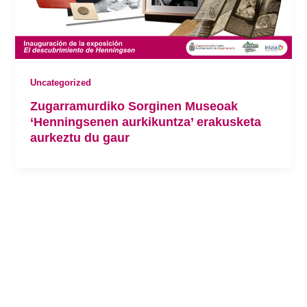
Uncategorized
Zugarramurdiko Sorginen Museoak
‘Henningsenen aurkikuntza’ erakusketa
aurkeztu du gaur