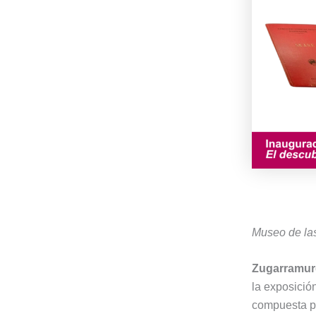
Museo de las
Zugarramurd
la exposici
compuesta po