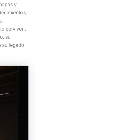
 mapas y
decimiento y
s
do perviven.
o, su
e su legado