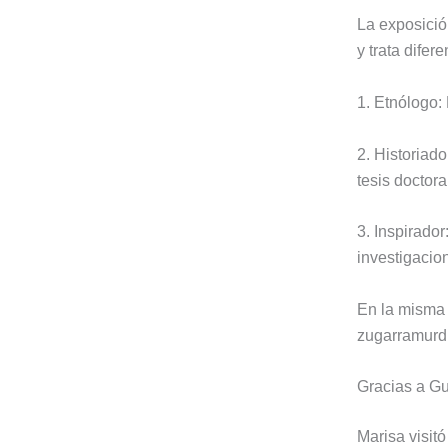
La exposició
y trata dife
1. Etnólogo:
2. Historiado
tesis doctora
3. Inspirador
investigacio
En la misma p
zugarramurdi
Gracias a G
Marisa visit