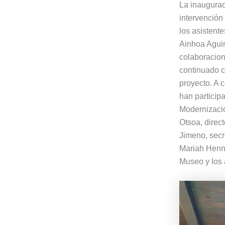
La inaugurac
intervención
los asistent
Ainhoa Aguir
colaboracion
continuado c
proyecto. A 
han particip
Modernizació
Otsoa, direc
Jimeno, secre
Mariah Henni
Museo y los a