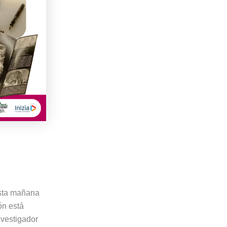
esta mañana
ón está
nvestigador