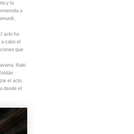
ta y la
ienvenida a
ramurdi,
El acto ha
 a cabo el
uciones que
a
varra; Iñaki
 Roldán
ar el acto,
da desde el