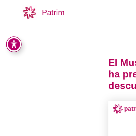
Ir
Patrim
al
contenido
El Mu
ha pr
descu