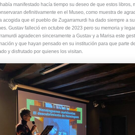
abía manifestado hacía tiempo su deseo de que estos libros,
onservaran definitivamente en el Museo, como muestra de agra
la acogida que el pueblo de Zugarramurdi ha dado siempre a su
nes. Gustav falleció en octubre de 2023 pero su memoria y lega
amurdi agradecen sinceramente a Gustav y a Marisa este gest
ación y que hayan pensado en su institución para que parte d
do y disfrutado por quienes los visitan.