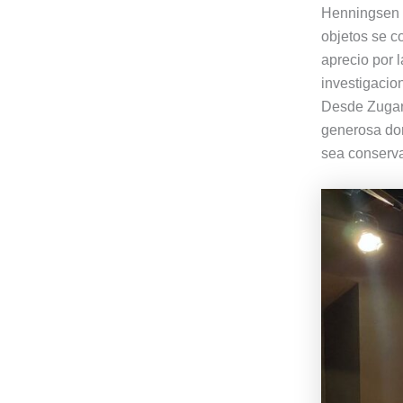
Henningsen h
objetos se c
aprecio por 
investigacio
Desde Zugarr
generosa don
sea conserva