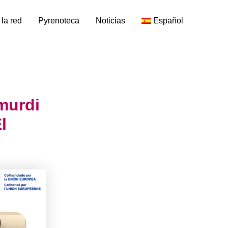
 la red
Pyrenoteca
Noticias
Español
murdi
l