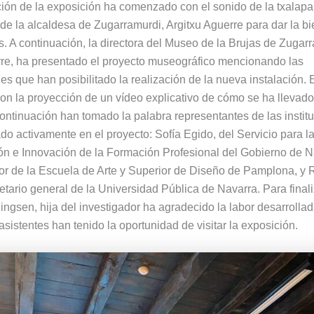
ión de la exposición ha comenzado con el sonido de la txalapar
 de la alcaldesa de Zugarramurdi, Argitxu Aguerre para dar la b
es. A continuación, la directora del Museo de la Brujas de Zugar
re, ha presentado el proyecto museográfico mencionando las
es que han posibilitado la realización de la nueva instalación. 
on la proyección de un vídeo explicativo de cómo se ha llevado
continuación han tomado la palabra representantes de las instit
ado activamente en el proyecto: Sofía Egido, del Servicio para l
n e Innovación de la Formación Profesional del Gobierno de Na
tor de la Escuela de Arte y Superior de Diseño de Pamplona, y
tario general de la Universidad Pública de Navarra. Para finaliz
ngsen, hija del investigador ha agradecido la labor desarrolla
sistentes han tenido la oportunidad de visitar la exposición.