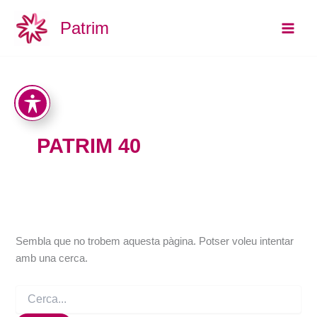
Cerca:
Vés
Main
Patrim
al
Men
contingut
PATRIM 40
Sembla que no trobem aquesta pàgina. Potser voleu intentar
amb una cerca.