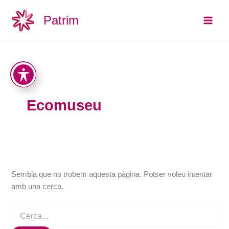
Cerca:
Vés
Main
Patrim
al
Men
contingut
Ecomuseu
Sembla que no trobem aquesta pàgina. Potser voleu intentar
amb una cerca.