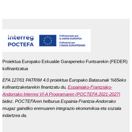
Proiektua Europako Eskualde Garapeneko Funtsarekin (FEDER)
kofinantzatua
EFA 127/01 PATRIM 4.0 proiektua Europako Batasunak %65eko
kofinantzaketarekin finantzatu du,
Espainiako-Frantziako-
Andorrako Interreg VI-A Programaren (POCTEFA 2021-2027)
bidez. POCTEFAren helburua Espainia-Frantzia-Andorrako
mugaz gaindiko eremuaren integrazio ekonomikoa eta soziala
indartzea da.