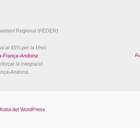
upament Regional (FEDER)
at al 65% per la Unió
Av
a-França-Andorra
forçar la integració
ança-Andorra.
Astra del WordPress
Français
Español
Català
Euskara