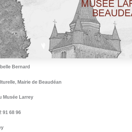
abelle Bernard
lturelle, Mairie de Beaudéan
du Musée Larrey
62 91 68 96
ey