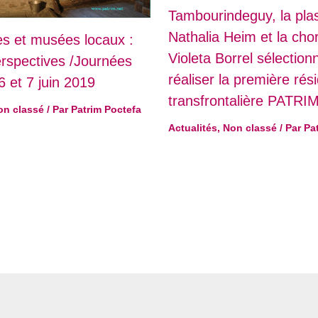
Tambourindeguy, la plas
Nathalia Heim et la ch
es et musées locaux :
Violeta Borrel sélectio
erspectives /Journées
réaliser la première rés
6 et 7 juin 2019
transfrontalière PATRI
on classé
/ Par
Patrim Poctefa
Actualités
,
Non classé
/ Par
Pa