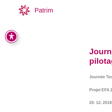
Aller
Patrim
au
contenu
Journ
pilot
Journée Tec
Projet EFA
20- 12- 2018