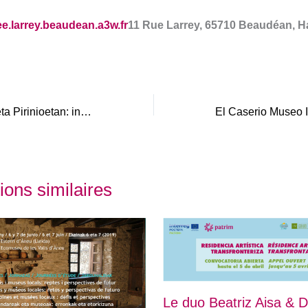
ee.larrey.beaudean.a3w.fr
11 Rue Larrey, 65710 Beaudéan, H
Museoen kudeaketa Pirinioetan: indarguneak eta ahuleziak
ions similaires
Le duo Beatriz Aisa & D