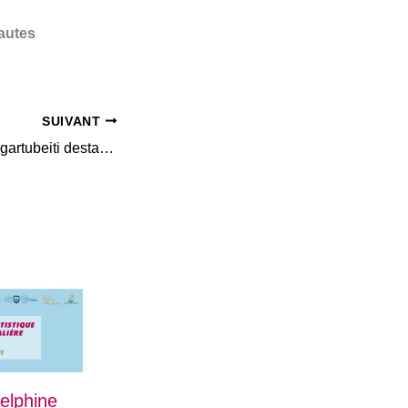
autes
SUIVANT
El Caserio Museo Igartubeiti destacado por su contribución a la accesibilidad
elphine