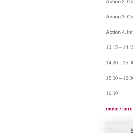
Action 2. C
Action 3. C
Action 4. I
13:15 – 14:1
14:20 – 1
15:00 – 16
16:
musee.larr