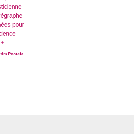
ticienne
orégraphe
nnées pour
idence
M+
trim Poctefa