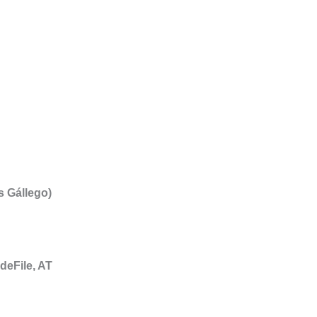
 Gállego)
deFile, AT