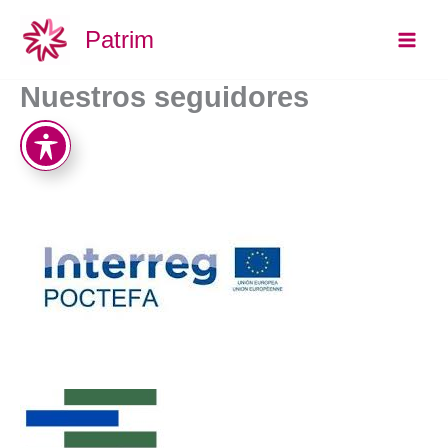
Ir
Main
Patrim
al
Men
contenido
Nuestros seguidores